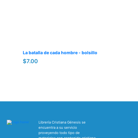
La batalla de cada hombre - bolsillo
$7.00
Librería Cristiana Génesis se
encuentra a su servicio
proveyendo todo tipo de
materiales con contenido cristiano.