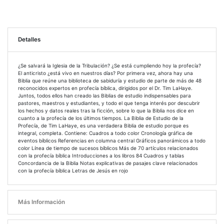
Detalles
¿Se salvará la Iglesia de la Tribulación? ¿Se está cumpliendo hoy la profecía?
El anticristo ¿está vivo en nuestros días? Por primera vez, ahora hay una
Biblia que reúne una biblioteca de sabiduría y estudio de parte de más de 48
reconocidos expertos en profecía bíblica, dirigidos por el Dr. Tim LaHaye.
Juntos, todos ellos han creado las Biblias de estudio indispensables para
pastores, maestros y estudiantes, y todo el que tenga interés por descubrir
los hechos y datos reales tras la ficción, sobre lo que la Biblia nos dice en
cuanto a la profecía de los últimos tiempos. La Biblia de Estudio de la
Profecía, de Tim LaHaye, es una verdadera Biblia de estudio porque es
integral, completa. Contiene: Cuadros a todo color Cronología gráfica de
eventos bíblicos Referencias en columna central Gráficos panorámicos a todo
color Línea de tiempo de sucesos bíblicos Más de 70 artículos relacionados
con la profecía bíblica Introducciones a los libros 84 Cuadros y tablas
Concordancia de la Biblia Notas explicativas de pasajes clave relacionados
con la profecía bíblica Letras de Jesús en rojo
Más Información