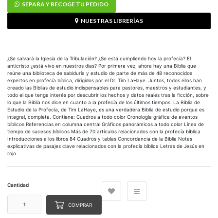
SEPARA Y RECOGE TU PEDIDO
NUESTRAS LIBRERÍAS
¿Se salvará la Iglesia de la Tribulación? ¿Se está cumpliendo hoy la profecía? El
anticristo ¿está vivo en nuestros días? Por primera vez, ahora hay una Biblia que
reúne una biblioteca de sabiduría y estudio de parte de más de 48 reconocidos
expertos en profecía bíblica, dirigidos por el Dr. Tim LaHaye. Juntos, todos ellos han
creado las Biblias de estudio indispensables para pastores, maestros y estudiantes, y
todo el que tenga interés por descubrir los hechos y datos reales tras la ficción, sobre
lo que la Biblia nos dice en cuanto a la profecía de los últimos tiempos. La Biblia de
Estudio de la Profecía, de Tim LaHaye, es una verdadera Biblia de estudio porque es
integral, completa. Contiene: Cuadros a todo color Cronología gráfica de eventos
bíblicos Referencias en columna central Gráficos panorámicos a todo color Línea de
tiempo de sucesos bíblicos Más de 70 artículos relacionados con la profecía bíblica
Introducciones a los libros 84 Cuadros y tablas Concordancia de la Biblia Notas
explicativas de pasajes clave relacionados con la profecía bíblica Letras de Jesús en
rojo
Cantidad
COMPRAR