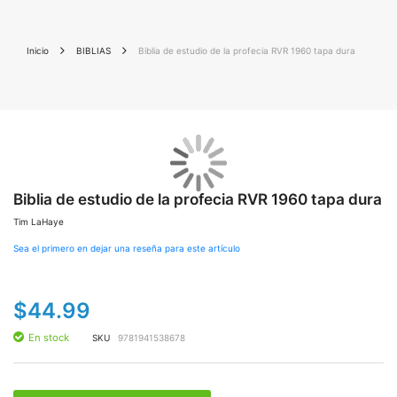
Inicio
BIBLIAS
Biblia de estudio de la profecia RVR 1960 tapa dura
Saltar
Sal
al
al
final
Biblia de estudio de la profecia RVR 1960 tapa dura
co
de
de
Tim LaHaye
la
la
galería
gal
Sea el primero en dejar una reseña para este artículo
de
de
imágenes
im
$44.99
En stock
SKU
9781941538678