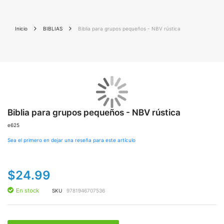
Inicio
BIBLIAS
Biblia para grupos pequeños - NBV rústica
Saltar
Sal
al
al
final
Biblia para grupos pequeños - NBV rústica
co
de
de
e625
la
la
galería
gal
Sea el primero en dejar una reseña para este artículo
de
de
imágenes
im
$24.99
En stock
SKU
9781946707536