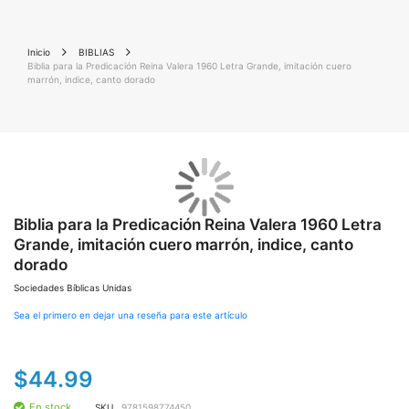
Inicio
BIBLIAS
Biblia para la Predicación Reina Valera 1960 Letra Grande, imitación cuero
marrón, indice, canto dorado
Saltar
Sal
al
al
final
Biblia para la Predicación Reina Valera 1960 Letra
co
de
de
Grande, imitación cuero marrón, indice, canto
la
la
dorado
galería
gal
de
de
Sociedades Bíblicas Unidas
imágenes
im
Sea el primero en dejar una reseña para este artículo
$44.99
En stock
SKU
9781598774450