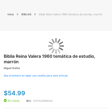
Inicio
BIBLIAS
Biblia Reina Valera 1960 temática de estudio, marrón
Saltar
Sal
al
al
final
Biblia Reina Valera 1960 temática de estudio,
co
de
de
marrón
la
la
galería
gal
Miguel Núñez
de
de
imágenes
im
Sea el primero en dejar una reseña para este artículo
$54.99
En stock
SKU
9781535999434