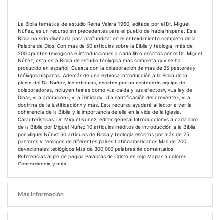
La Biblia temática de estudio Reina Valera 1960, editada por el Dr. Miguel
Núñez, es un recurso sin precedentes para el pueblo de habla hispana. Esta
Biblia ha sido diseñada para profundizar en el entendimiento completo de la
Palabra de Dios. Con más de 50 artículos sobre la Biblia y teología, más de
200 apuntes teológicos e introducciones a cada libro escritos por el Dr. Miguel
Núñez, esta es la Biblia de estudio teológica más completa que se ha
producido en español. Cuenta con la colaboración de más de 25 pastores y
teólogos hispanos. Además de una extensa introducción a la Biblia de la
pluma del Dr. Núñez, los artículos, escritos por un destacado equipo de
colaboradores, incluyen temas como «La caída y sus efectos», «La ley de
Dios», «La adoración», «La Trinidad», «La santificación del creyente», «La
doctrina de la justificación» y más. Este recurso ayudará al lector a ver la
coherencia de la Biblia y la importancia de ella en la vida de la Iglesia.
Características: Dr. Miguel Nuñez, editor general Introducciones a cada libro
de la Biblia por Miguel Núñez 10 artículos inéditos de introducción a la Biblia
por Miguel Núñez 50 artículos de Biblia y teología escritos por más de 25
pastores y teólogos de diferentes países Latinoamericanos Más de 200
devocionales teológicos Más de 300,000 palabras de comentarios
Referencias al pie de página Palabras de Cristo en rojo Mapas a colores
Concordancia y más
Más Información