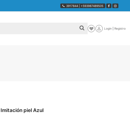
3917844
|
+593987489505
Login
|
Registro
 Imitación piel Azul