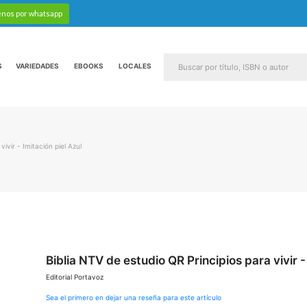
enos por whatsapp
S
VARIEDADES
EBOOKS
LOCALES
ivir - Imitación piel Azul
Saltar
Biblia NTV de estudio QR Principios para vivir -
al
Editorial Portavoz
comienzo
de
Sea el primero en dejar una reseña para este artículo
la