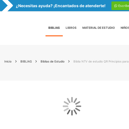
¿Necesitas ayuda? ¡Encantados de atenderte!
Escríb
BIBLIAS
LIBROS
MATERIAL DE ESTUDIO
NIÑO
Inicio
BIBLIAS
Biblias de Estudio
Biblia NTV de estudio QR Principios para v
Saltar
al
final
de
la