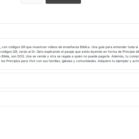
, con códigos QR que muestran videos de enseñanza Bíblica. Una guía para entender toda la Bibl
ódigos QR, verás al Dr. Getz explicando el pasaje que estés leyendo en forma de Principio bíblic
Biblia, son DOS. Una se vende y otra se regala a quien no puede pagarla. Además, tu compra 
 Principios para Vivir con sus familias, iglesias y comunidades. Adquiere tu ejemplar y activ