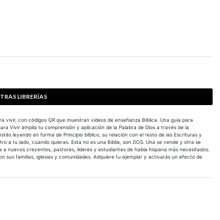
TRAS LIBRERÍAS
ara vivir, con códigos QR que muestran videos de enseñanza Bíblica. Una guía para
 para Vivir amplía tu comprensión y aplicación de la Palabra de Dios a través de la
stés leyendo en forma de Principio bíblico, su relación con el resto de las Escrituras y
tro a tu lado, cuando quieras. Esta no es una Biblia, son DOS. Una se vende y otra se
a a nuevos creyentes, pastores, líderes y estudiantes de habla hispana más necesitados.
on sus familias, iglesias y comunidades. Adquiere tu ejemplar y activarás un efecto de