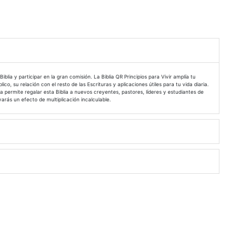
ia y participar en la gran comisión. La Biblia QR Principios para Vivir amplía tu
o, su relación con el resto de las Escrituras y aplicaciones útiles para tu vida diaria.
permite regalar esta Biblia a nuevos creyentes, pastores, líderes y estudiantes de
arás un efecto de multiplicación incalculable.