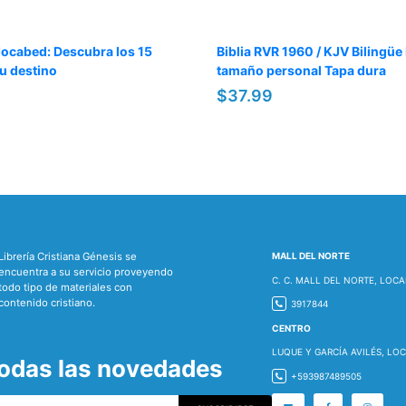
Jocabed: Descubra los 15
Biblia RVR 1960 / KJV Bilingüe
su destino
tamaño personal Tapa dura
$37.99
Librería Cristiana Génesis se
MALL DEL NORTE
encuentra a su servicio proveyendo
C. C. MALL DEL NORTE, LOCA
todo tipo de materiales con
contenido cristiano.
3917844
CENTRO
LUQUE Y GARCÍA AVILÉS, LOC
todas las novedades
+593987489505