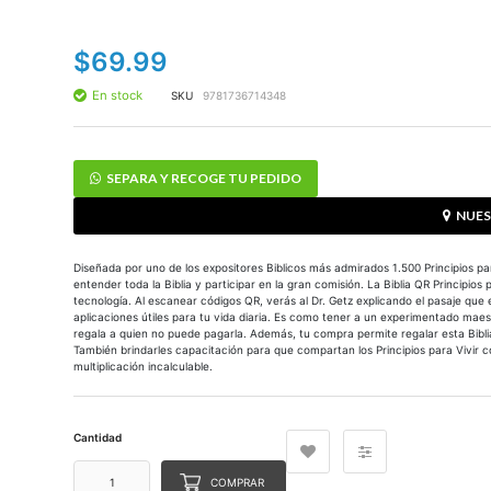
galería
de
imágenes
$69.99
En stock
SKU
9781736714348
SEPARA Y RECOGE TU PEDIDO
NUES
Diseñada por uno de los expositores Biblicos más admirados 1.500 Principios p
entender toda la Biblia y participar en la gran comisión. La Biblia QR Principios
tecnología. Al escanear códigos QR, verás al Dr. Getz explicando el pasaje que e
aplicaciones útiles para tu vida diaria. Es como tener a un experimentado maes
regala a quien no puede pagarla. Además, tu compra permite regalar esta Bibli
También brindarles capacitación para que compartan los Principios para Vivir c
multiplicación incalculable.
Cantidad
COMPRAR