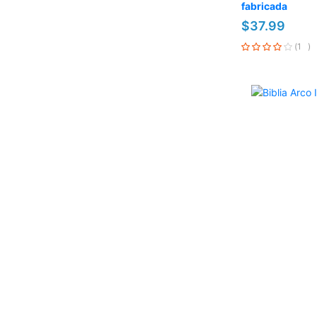
fabricada
$37.99
Valoración:
1
80%