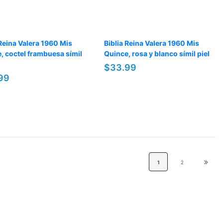
 Reina Valera 1960 Mis
Biblia Reina Valera 1960 Mis
, coctel frambuesa símil
Quince, rosa y blanco símil piel
$33.99
99
1
2