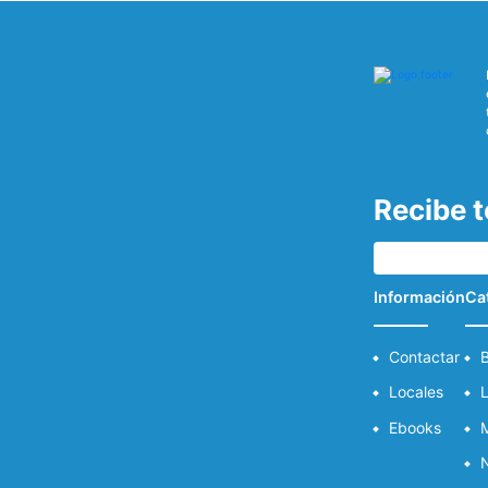
Recibe 
Información
Ca
Contactar
B
Locales
L
Ebooks
M
N