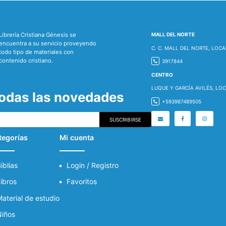
Librería Cristiana Génesis se
MALL DEL NORTE
encuentra a su servicio proveyendo
C. C. MALL DEL NORTE, LOCA
todo tipo de materiales con
contenido cristiano.
3917844
CENTRO
LUQUE Y GARCÍA AVILÉS, LOC
todas las novedades
+593987489505
SUSCRIBIRSE
tegorías
Mi cuenta
iblias
Login / Registro
ibros
Favoritos
aterial de estudio
iños