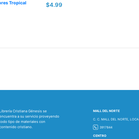
ores Tropical
$4.99
Librería Cristiana Génesis se
MALL DEL NORTE
encuentra a su servicio proveyendo
C. C. MALL DEL NORTE, LOCA
todo tipo de materiales con
contenido cristiano.
3917844
CENTRO