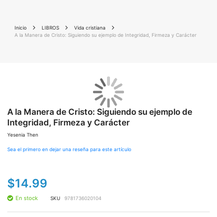
Inicio
LIBROS
Vida cristiana
A la Manera de Cristo: Siguiendo su ejemplo de Integridad, Firmeza y Carácter
Saltar
Sal
al
al
final
A la Manera de Cristo: Siguiendo su ejemplo de
co
de
de
Integridad, Firmeza y Carácter
la
la
galería
gal
Yesenia Then
de
de
imágenes
im
Sea el primero en dejar una reseña para este artículo
$14.99
En stock
SKU
9781736020104