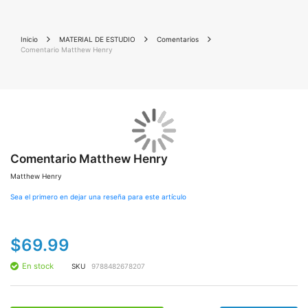
Inicio
MATERIAL DE ESTUDIO
Comentarios
Comentario Matthew Henry
Saltar
Sal
al
al
final
Comentario Matthew Henry
co
de
de
Matthew Henry
la
la
galería
gal
Sea el primero en dejar una reseña para este artículo
de
de
imágenes
im
$69.99
En stock
SKU
9788482678207