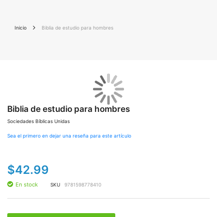
Inicio
Biblia de estudio para hombres
Saltar
Sal
al
al
final
Biblia de estudio para hombres
co
de
de
Sociedades Bíblicas Unidas
la
la
galería
gal
Sea el primero en dejar una reseña para este artículo
de
de
imágenes
im
$42.99
En stock
SKU
9781598778410