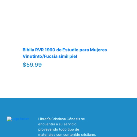
Biblia RVR 1960 de Estudio para Mujeres
Vinotinto/Fucsia símil piel
$59.99
Librería Cristiana Génesis se
encuentra a su servicio
proveyendo todo tipo de
materiales con contenido cristiano.