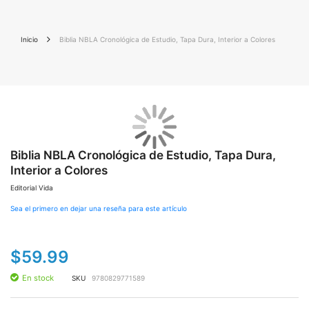
Inicio
Biblia NBLA Cronológica de Estudio, Tapa Dura, Interior a Colores
Saltar
Sal
al
al
final
Biblia NBLA Cronológica de Estudio, Tapa Dura,
co
de
de
Interior a Colores
la
la
galería
gal
Editorial Vida
de
de
imágenes
im
Sea el primero en dejar una reseña para este artículo
$59.99
En stock
SKU
9780829771589