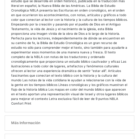
estudio que se desarrolla en orden histórico, publicada en la traducción más
literal en español, la Nueva Biblia de las Américas. La Biblia de Estudio
Cronológica NBLA presenta las Escrituras en orden cronológico, en el orden
en que ocurrieron los acontecimientos, con notas, artículos y gráficos a todo
color que conectan al lector con la historia y la cultura de los tiempos bíblicos.
Empezando por la creación y pasando por el pueblo de Dios en el Antiguo
Testamento, la vida de Jesús y el nacimiento de la iglesia, esta Biblia
proporciona una imagen vívida de la obra de Dios a lo largo de la historia.
Perfecta para los lectores, independientemente de dónde se encuentren en
su camino de fe, la Biblia de Estudio Cronológica es un gran recurso de
estudio no sólo para comprender mejor el texto, sino también para ayudarle a
experimentar esos momentos de una manera nueva y fresca. El texto
completo de la NBLA con notas de los traductores y ordenado
cronológicamente que proporciona un estudio bíblico cautivador y eficaz Las
ilustraciones a todo color de lugares, artefactos y fenómenos culturales
ofrecen al lector una experiencia dramática de sentir "estar allí". Artículos
fascinantes que conectan el texto bíblico con la historia y la cultura del
mundo Las notas de la vida cotidiana le ayudan a relacionarse con la vida de
la gente en los tiempos bíblicos Líneas cronológicas y los gráficos muestran el
flujo de la historia bíblica Los mapas en color del mundo bíblico que aparecen
en el texto aportan una representación visual de Israel y otros lugares bíblicos
para mejorar el contexto Letra exclusiva fácil de leer de 9 puntos NBLA
Comfort Print
Más Información