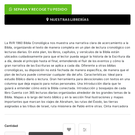
SEPARA Y RECOGE TU PEDIDO
NUESTRAS LIBRERÍAS
La RVR 1960 Biblia Cronológica nos muestra una narrativa clara de acercamiento a la
Biblia, organizando el texto de manera completa en un plan de lectura cronológico con
lecturas diarias. En este plan, los libros, capítulos, y versículos de la Biblia están
ubicados cuidadosamente para que el lector pueda seguir la historia de la Escritura día
a día, desde el principio hasta el final, entendiendo el fluir de los eventos y cómo la
gran narrativa de las Escrituras se aplica a cada día. Diferente a otras biblias
cronológicas, su disposición no está fechada de manera específica, de manera que el
plan de lectura puede comenzar cualquier día del año. Características: Ideal para
estudio Bíblico diario o lectura. Gran herramienta para devocionales con textos en una
columna que deja espacio para notas personales. Una introducción diaria que te
guiará a entender cómo está la Biblia conectada. Introducción y bosquejos de cada
libro Cuenta con 365 lecturas diarias organizadas alrededor de los grandes temas de la
Biblia. Mapas a lo largo del texto bíblico y en la sección final Ilustraciones y mapas
importantes que marcan los viajes de Abraham, las rutas del Éxodo, las tierras
asignadas a las tribus de Israel, ruta misionera de Pablo entre otras. Cinta marcadora
Cantidad