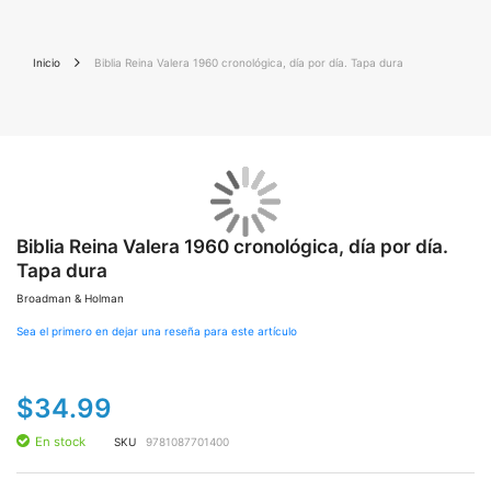
Inicio
Biblia Reina Valera 1960 cronológica, día por día. Tapa dura
Saltar
Sal
al
al
final
Biblia Reina Valera 1960 cronológica, día por día.
co
de
de
Tapa dura
la
la
galería
gal
Broadman & Holman
de
de
imágenes
im
Sea el primero en dejar una reseña para este artículo
$34.99
En stock
SKU
9781087701400