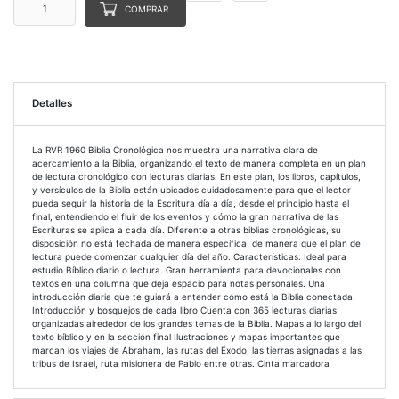
COMPRAR
Detalles
La RVR 1960 Biblia Cronológica nos muestra una narrativa clara de
acercamiento a la Biblia, organizando el texto de manera completa en un plan
de lectura cronológico con lecturas diarias. En este plan, los libros, capítulos,
y versículos de la Biblia están ubicados cuidadosamente para que el lector
pueda seguir la historia de la Escritura día a día, desde el principio hasta el
final, entendiendo el fluir de los eventos y cómo la gran narrativa de las
Escrituras se aplica a cada día. Diferente a otras biblias cronológicas, su
disposición no está fechada de manera específica, de manera que el plan de
lectura puede comenzar cualquier día del año. Características: Ideal para
estudio Bíblico diario o lectura. Gran herramienta para devocionales con
textos en una columna que deja espacio para notas personales. Una
introducción diaria que te guiará a entender cómo está la Biblia conectada.
Introducción y bosquejos de cada libro Cuenta con 365 lecturas diarias
organizadas alrededor de los grandes temas de la Biblia. Mapas a lo largo del
texto bíblico y en la sección final Ilustraciones y mapas importantes que
marcan los viajes de Abraham, las rutas del Éxodo, las tierras asignadas a las
tribus de Israel, ruta misionera de Pablo entre otras. Cinta marcadora