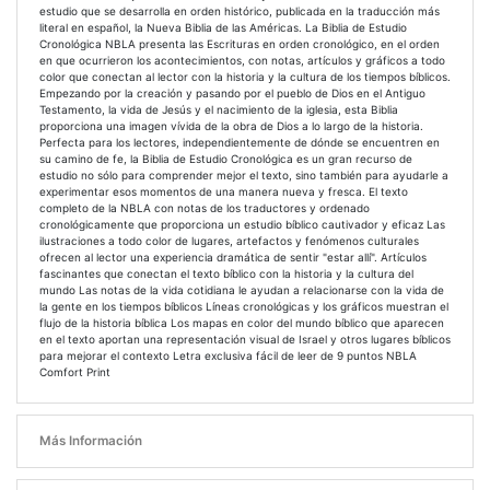
estudio que se desarrolla en orden histórico, publicada en la traducción más
literal en español, la Nueva Biblia de las Américas. La Biblia de Estudio
Cronológica NBLA presenta las Escrituras en orden cronológico, en el orden
en que ocurrieron los acontecimientos, con notas, artículos y gráficos a todo
color que conectan al lector con la historia y la cultura de los tiempos bíblicos.
Empezando por la creación y pasando por el pueblo de Dios en el Antiguo
Testamento, la vida de Jesús y el nacimiento de la iglesia, esta Biblia
proporciona una imagen vívida de la obra de Dios a lo largo de la historia.
Perfecta para los lectores, independientemente de dónde se encuentren en
su camino de fe, la Biblia de Estudio Cronológica es un gran recurso de
estudio no sólo para comprender mejor el texto, sino también para ayudarle a
experimentar esos momentos de una manera nueva y fresca. El texto
completo de la NBLA con notas de los traductores y ordenado
cronológicamente que proporciona un estudio bíblico cautivador y eficaz Las
ilustraciones a todo color de lugares, artefactos y fenómenos culturales
ofrecen al lector una experiencia dramática de sentir "estar allí". Artículos
fascinantes que conectan el texto bíblico con la historia y la cultura del
mundo Las notas de la vida cotidiana le ayudan a relacionarse con la vida de
la gente en los tiempos bíblicos Líneas cronológicas y los gráficos muestran el
flujo de la historia bíblica Los mapas en color del mundo bíblico que aparecen
en el texto aportan una representación visual de Israel y otros lugares bíblicos
para mejorar el contexto Letra exclusiva fácil de leer de 9 puntos NBLA
Comfort Print
Más Información