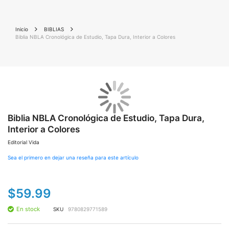
Inicio
BIBLIAS
Biblia NBLA Cronológica de Estudio, Tapa Dura, Interior a Colores
Saltar
Sal
al
al
final
Biblia NBLA Cronológica de Estudio, Tapa Dura,
co
de
de
Interior a Colores
la
la
galería
gal
Editorial Vida
de
de
imágenes
im
Sea el primero en dejar una reseña para este artículo
$59.99
En stock
SKU
9780829771589