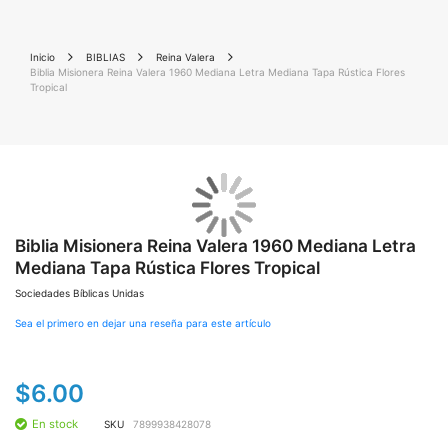
Inicio
BIBLIAS
Reina Valera
Biblia Misionera Reina Valera 1960 Mediana Letra Mediana Tapa Rústica Flores
Tropical
Saltar
Sal
al
al
final
Biblia Misionera Reina Valera 1960 Mediana Letra
co
de
de
Mediana Tapa Rústica Flores Tropical
la
la
galería
gal
Sociedades Bíblicas Unidas
de
de
imágenes
im
Sea el primero en dejar una reseña para este artículo
$6.00
En stock
SKU
7899938428078