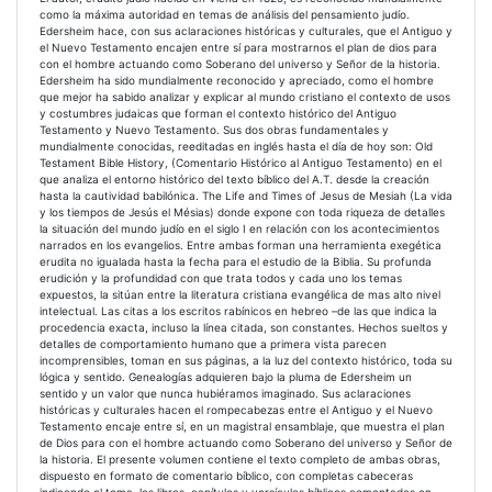
como la máxima autoridad en temas de análisis del pensamiento judío.
Edersheim hace, con sus aclaraciones históricas y culturales, que el Antiguo y
el Nuevo Testamento encajen entre sí para mostrarnos el plan de dios para
con el hombre actuando como Soberano del universo y Señor de la historia.
Edersheim ha sido mundialmente reconocido y apreciado, como el hombre
que mejor ha sabido analizar y explicar al mundo cristiano el contexto de usos
y costumbres judaicas que forman el contexto histórico del Antiguo
Testamento y Nuevo Testamento. Sus dos obras fundamentales y
mundialmente conocidas, reeditadas en inglés hasta el día de hoy son: Old
Testament Bible History, (Comentario Histórico al Antiguo Testamento) en el
que analiza el entorno histórico del texto bíblico del A.T. desde la creación
hasta la cautividad babilónica. The Life and Times of Jesus de Mesiah (La vida
y los tiempos de Jesús el Mésias) donde expone con toda riqueza de detalles
la situación del mundo judío en el siglo I en relación con los acontecimientos
narrados en los evangelios. Entre ambas forman una herramienta exegética
erudita no igualada hasta la fecha para el estudio de la Biblia. Su profunda
erudición y la profundidad con que trata todos y cada uno los temas
expuestos, la sitúan entre la literatura cristiana evangélica de mas alto nivel
intelectual. Las citas a los escritos rabínicos en hebreo –de las que indica la
procedencia exacta, incluso la línea citada, son constantes. Hechos sueltos y
detalles de comportamiento humano que a primera vista parecen
incomprensibles, toman en sus páginas, a la luz del contexto histórico, toda su
lógica y sentido. Genealogías adquieren bajo la pluma de Edersheim un
sentido y un valor que nunca hubiéramos imaginado. Sus aclaraciones
históricas y culturales hacen el rompecabezas entre el Antiguo y el Nuevo
Testamento encaje entre sí, en un magistral ensamblaje, que muestra el plan
de Dios para con el hombre actuando como Soberano del universo y Señor de
la historia. El presente volumen contiene el texto completo de ambas obras,
dispuesto en formato de comentario bíblico, con completas cabeceras