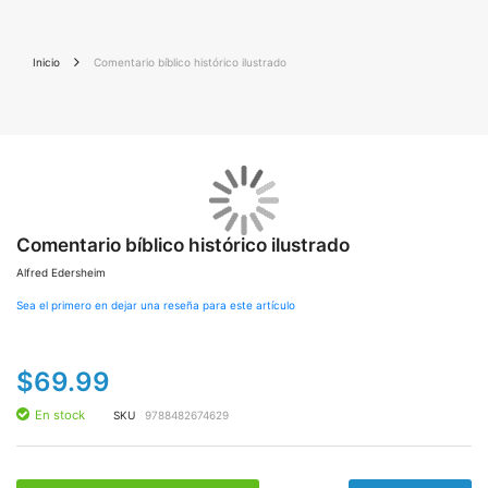
Inicio
Comentario bíblico histórico ilustrado
Saltar
Sal
al
al
final
Comentario bíblico histórico ilustrado
co
de
de
Alfred Edersheim
la
la
galería
gal
Sea el primero en dejar una reseña para este artículo
de
de
imágenes
im
$69.99
En stock
SKU
9788482674629