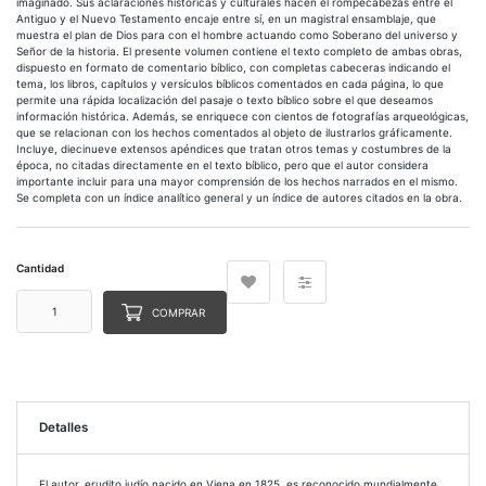
imaginado. Sus aclaraciones históricas y culturales hacen el rompecabezas entre el
Antiguo y el Nuevo Testamento encaje entre sí, en un magistral ensamblaje, que
muestra el plan de Dios para con el hombre actuando como Soberano del universo y
Señor de la historia. El presente volumen contiene el texto completo de ambas obras,
dispuesto en formato de comentario bíblico, con completas cabeceras indicando el
tema, los libros, capítulos y versículos bíblicos comentados en cada página, lo que
permite una rápida localización del pasaje o texto bíblico sobre el que deseamos
información histórica. Además, se enriquece con cientos de fotografías arqueológicas,
que se relacionan con los hechos comentados al objeto de ilustrarlos gráficamente.
Incluye, diecinueve extensos apéndices que tratan otros temas y costumbres de la
época, no citadas directamente en el texto bíblico, pero que el autor considera
importante incluir para una mayor comprensión de los hechos narrados en el mismo.
Se completa con un índice analítico general y un índice de autores citados en la obra.
Cantidad
COMPRAR
Detalles
El autor, erudito judío nacido en Viena en 1825, es reconocido mundialmente