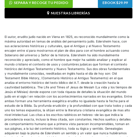
SEPARA Y RECOGE TU PEDIDO
EBOOK $29.99
NUESTRAS LIBRERÍAS
El autor, erudito judío nacido en Viena en 1825, es reconocido mundialmente como la
máxima autoridad en temas de análisis del pensamiento judío. Edersheim hace, con
sus aclaraciones históricas y culturales, que el Antiguo y el Nuevo Testamento
encajen entre sí para mostrarnos el plan de dios para con el hombre actuando como
Soberano del universo y Señor de la historia. Edersheim ha sido mundialmente
reconocido y apreciado, como el hombre que mejor ha sabido analizar y explicar al
mundo cristiano el contexto de usos y costumbres judaicas que forman el contexto
histórico del Antiguo Testamento y Nuevo Testamento. Sus dos obras fundamentales
y mundialmente conocidas, reeditadas en inglés hasta el día de hoy son: Old
Testament Bible History, (Comentario Histórico al Antiguo Testamento) en el que
analiza el entorno histórico del texto bíblico del A.T. desde la creación hasta la
cautividad babilónica. The Life and Times of Jesus de Mesiah (La vida y los tiempos de
Jesús el Mésias) donde expone con toda riqueza de detalles la situación del mundo
judío en el siglo I en relación con los acontecimientos narrados en los evangelios. Entre
ambas forman una herramienta exegética erudita no igualada hasta la fecha para el
estudio de la Biblia. Su profunda erudición y la profundidad con que trata todos y cada
uno los temas expuestos, la sitúan entre la literatura cristiana evangélica de mas alto
nivel intelectual. Las citas a los escritos rabínicos en hebreo –de las que indica la
procedencia exacta, incluso la línea citada, son constantes. Hechos sueltos y detalles
de comportamiento humano que a primera vista parecen incomprensibles, toman en
sus páginas, a la luz del contexto histórico, toda su lógica y sentido. Genealogías
adquieren bajo la pluma de Edersheim un sentido y un valor que nunca hubiéramos