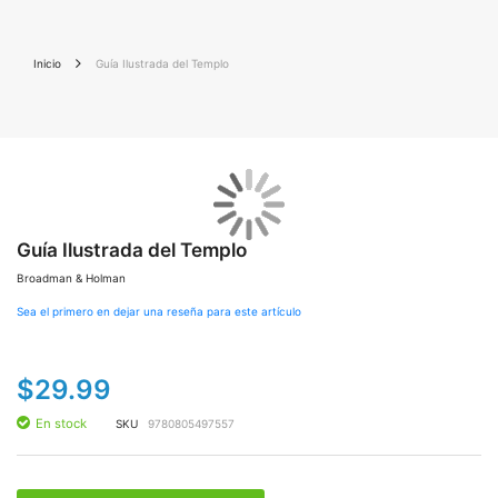
Inicio
Guía Ilustrada del Templo
Saltar
Sal
al
al
final
Guía Ilustrada del Templo
co
de
de
Broadman & Holman
la
la
galería
gal
Sea el primero en dejar una reseña para este artículo
de
de
imágenes
im
$29.99
En stock
SKU
9780805497557