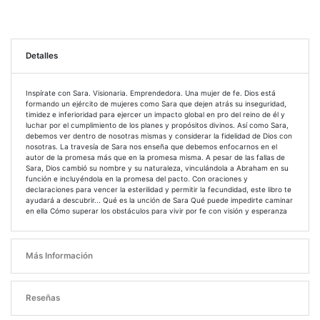
Detalles
Inspírate con Sara. Visionaria. Emprendedora. Una mujer de fe. Dios está
formando un ejército de mujeres como Sara que dejen atrás su inseguridad,
timidez e inferioridad para ejercer un impacto global en pro del reino de él y
luchar por el cumplimiento de los planes y propósitos divinos. Así como Sara,
debemos ver dentro de nosotras mismas y considerar la fidelidad de Dios con
nosotras. La travesía de Sara nos enseña que debemos enfocarnos en el
autor de la promesa más que en la promesa misma. A pesar de las fallas de
Sara, Dios cambió su nombre y su naturaleza, vinculándola a Abraham en su
función e incluyéndola en la promesa del pacto. Con oraciones y
declaraciones para vencer la esterilidad y permitir la fecundidad, este libro te
ayudará a descubrir... Qué es la unción de Sara Qué puede impedirte caminar
en ella Cómo superar los obstáculos para vivir por fe con visión y esperanza
Más Información
Reseñas