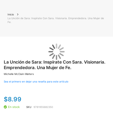
Inicio
La Unción de Sara: Inspírate Con Sara. Visionaria. Emprendedora. Una Mujer de
Fe.
Saltar
Sal
al
al
final
La Unción de Sara: Inspírate Con Sara. Visionaria.
co
de
de
Emprendedora. Una Mujer de Fe.
la
la
galería
gal
Michelle McClain-Walters
de
de
imágenes
im
Sea el primero en dejar una reseña para este artículo
$8.99
En stock
SKU
9781955682350