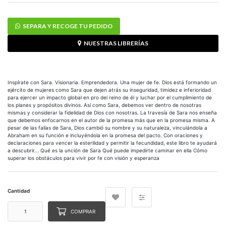
SEPARA Y RECOGE TU PEDIDO
NUESTRAS LIBRERÍAS
Inspírate con Sara. Visionaria. Emprendedora. Una mujer de fe. Dios está formando un
ejército de mujeres como Sara que dejen atrás su inseguridad, timidez e inferioridad
para ejercer un impacto global en pro del reino de él y luchar por el cumplimiento de
los planes y propósitos divinos. Así como Sara, debemos ver dentro de nosotras
mismas y considerar la fidelidad de Dios con nosotras. La travesía de Sara nos enseña
que debemos enfocarnos en el autor de la promesa más que en la promesa misma. A
pesar de las fallas de Sara, Dios cambió su nombre y su naturaleza, vinculándola a
Abraham en su función e incluyéndola en la promesa del pacto. Con oraciones y
declaraciones para vencer la esterilidad y permitir la fecundidad, este libro te ayudará
a descubrir... Qué es la unción de Sara Qué puede impedirte caminar en ella Cómo
superar los obstáculos para vivir por fe con visión y esperanza
Cantidad
COMPRAR