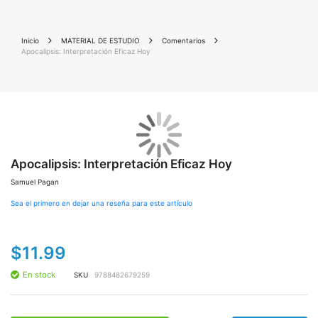
Inicio
MATERIAL DE ESTUDIO
Comentarios
Apocalipsis: Interpretación Eficaz Hoy
Saltar
Sal
al
al
final
Apocalipsis: Interpretación Eficaz Hoy
co
de
de
Samuel Pagan
la
la
galería
gal
Sea el primero en dejar una reseña para este artículo
de
de
imágenes
im
$11.99
En stock
SKU
9788482679259