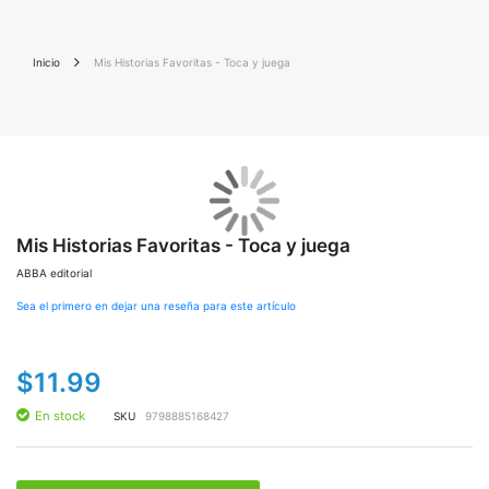
Inicio
Mis Historias Favoritas - Toca y juega
Saltar
Sal
al
al
final
Mis Historias Favoritas - Toca y juega
co
de
de
ABBA editorial
la
la
galería
gal
Sea el primero en dejar una reseña para este artículo
de
de
imágenes
im
$11.99
En stock
SKU
9798885168427