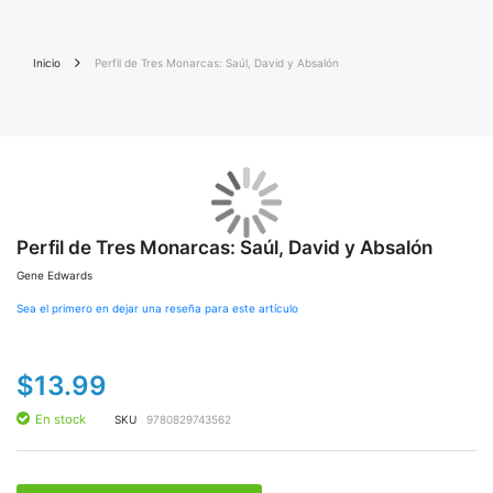
Inicio
Perfil de Tres Monarcas: Saúl, David y Absalón
Saltar
Sal
al
al
final
Perfil de Tres Monarcas: Saúl, David y Absalón
co
de
de
Gene Edwards
la
la
galería
gal
Sea el primero en dejar una reseña para este artículo
de
de
imágenes
im
$13.99
En stock
SKU
9780829743562